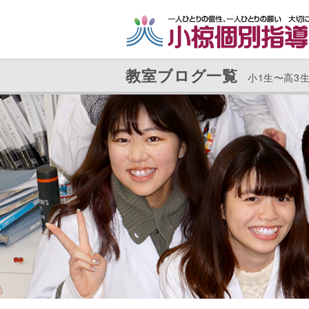
コ
ナ
ン
ビ
テ
ゲ
ン
ー
教室ブログ一覧
ツ
シ
へ
ョ
ス
ン
キ
に
ッ
移
プ
動