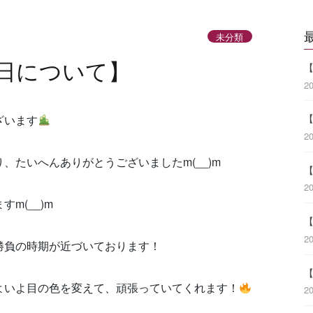
未分類
日について】
2
ざいます
2
、たいへんありがとうございましたm(__)m
2
m(__)m
2
勝負の時期が近づいております！
よいよ目の色を変えて、頑張っていてくれます！
2